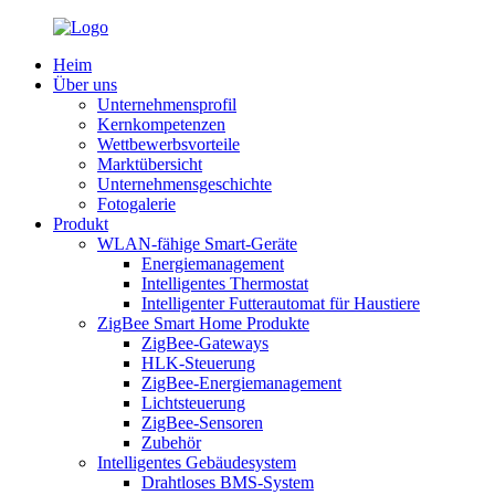
Heim
Über uns
Unternehmensprofil
Kernkompetenzen
Wettbewerbsvorteile
Marktübersicht
Unternehmensgeschichte
Fotogalerie
Produkt
WLAN-fähige Smart-Geräte
Energiemanagement
Intelligentes Thermostat
Intelligenter Futterautomat für Haustiere
ZigBee Smart Home Produkte
ZigBee-Gateways
HLK-Steuerung
ZigBee-Energiemanagement
Lichtsteuerung
ZigBee-Sensoren
Zubehör
Intelligentes Gebäudesystem
Drahtloses BMS-System