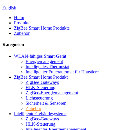
English
Heim
Produkte
ZigBee Smart Home Produkte
Zubehör
Kategorien
WLAN-fähiges Smart-Gerät
Energiemanagement
Intelligentes Thermostat
Intelligenter Futterautomat für Haustiere
ZigBee Smart Home Produkt
ZigBee-Gateways
HLK-Steuerung
ZigBee-Energiemanagement
Lichtsteuerung
Sicherheit & Sensoren
Zubehör
Intelligente Gebäudesysteme
ZigBee-Gateways
HLK-Steuerung
Intelligentes Energiemanagement