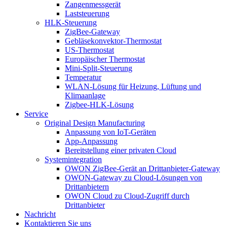
Zangenmessgerät
Laststeuerung
HLK-Steuerung
ZigBee-Gateway
Gebläsekonvektor-Thermostat
US-Thermostat
Europäischer Thermostat
Mini-Split-Steuerung
Temperatur
WLAN-Lösung für Heizung, Lüftung und
Klimaanlage
Zigbee-HLK-Lösung
Service
Original Design Manufacturing
Anpassung von IoT-Geräten
App-Anpassung
Bereitstellung einer privaten Cloud
Systemintegration
OWON ZigBee-Gerät an Drittanbieter-Gateway
OWON-Gateway zu Cloud-Lösungen von
Drittanbietern
OWON Cloud zu Cloud-Zugriff durch
Drittanbieter
Nachricht
Kontaktieren Sie uns