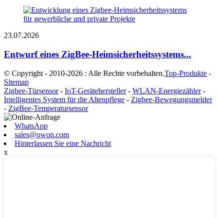
23.07.2026
Entwurf eines ZigBee-Heimsicherheitssystems...
© Copyright - 2010-2026 : Alle Rechte vorbehalten.
Top-Produkte
-
Sitemap
Zigbee-Türsensor
-
IoT-Gerätehersteller
-
WLAN-Energiezähler
-
Intelligentes System für die Altenpflege
-
Zigbee-Bewegungsmelder
-
ZigBee-Temperatursensor
WhatsApp
sales@owon.com
Hinterlassen Sie eine Nachricht
x