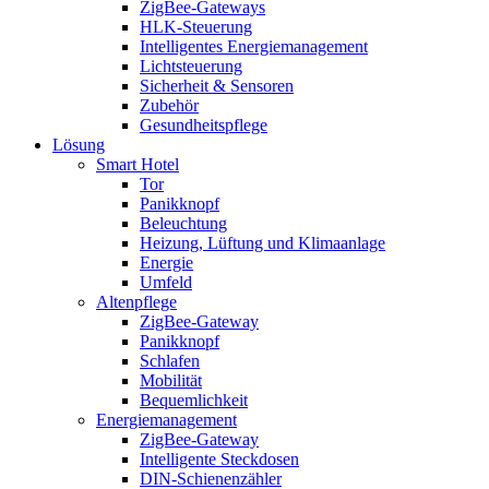
ZigBee-Gateways
HLK-Steuerung
Intelligentes Energiemanagement
Lichtsteuerung
Sicherheit & Sensoren
Zubehör
Gesundheitspflege
Lösung
Smart Hotel
Tor
Panikknopf
Beleuchtung
Heizung, Lüftung und Klimaanlage
Energie
Umfeld
Altenpflege
ZigBee-Gateway
Panikknopf
Schlafen
Mobilität
Bequemlichkeit
Energiemanagement
ZigBee-Gateway
Intelligente Steckdosen
DIN-Schienenzähler