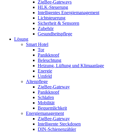
ZigBee-Gateways
HLK-Steuerung
Intelligentes Energiemanagement
Lichtsteuerung
Sicherheit & Sensoren
Zubehör
Gesundheitspflege
Lösung
Smart Hotel
Tor
Panikknopf
Beleuchtung
Heizung, Lüftung und Klimaanlage
Energie
Umfeld
Altenpflege
ZigBee-Gateway
Panikknopf
Schlafen
Mobilität
Bequemlichkeit
Energiemanagement
ZigBee-Gateway
Intelligente Steckdosen
DIN-Schienenzähler