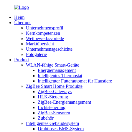
Heim
Über uns
Unternehmensprofil
Kernkompetenzen
Wettbewerbsvorteile
Marktübersicht
Unternehmensgeschichte
Fotogalerie
Produkt
WLAN-fähige Smart-Geräte
Energiemanagement
Intelligentes Thermostat
Intelligenter Futterautomat für Haustiere
ZigBee Smart Home Produkte
ZigBee-Gateways
HLK-Steuerung
ZigBee-Energiemanagement
Lichtsteuerung
ZigBee-Sensoren
Zubehör
Intelligentes Gebäudesystem
Drahtloses BMS-System