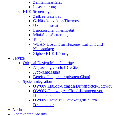
Zangenmessgerät
Laststeuerung
HLK-Steuerung
ZigBee-Gateway
Gebläsekonvektor-Thermostat
US-Thermostat
Europäischer Thermostat
Mini-Split-Steuerung
Temperatur
WLAN-Lösung für Heizung, Lüftung und
Klimaanlage
Zigbee-HLK-Lösung
Service
Original Design Manufacturing
Anpassung von IoT-Geräten
App-Anpassung
Bereitstellung einer privaten Cloud
Systemintegration
OWON ZigBee-Gerät an Drittanbieter-Gateway
OWON-Gateway zu Cloud-Lösungen von
Drittanbietern
OWON Cloud zu Cloud-Zugriff durch
Drittanbieter
Nachricht
Kontaktieren Sie uns