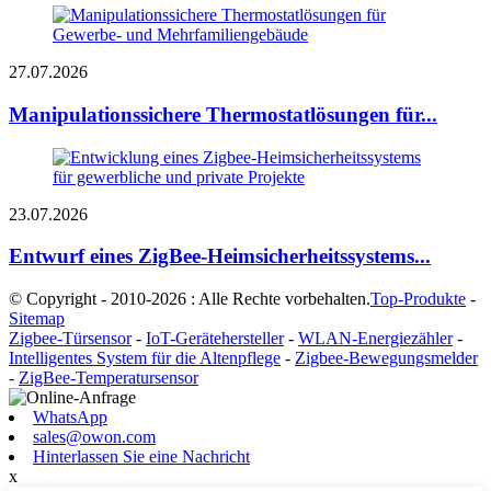
27.07.2026
Manipulationssichere Thermostatlösungen für...
23.07.2026
Entwurf eines ZigBee-Heimsicherheitssystems...
© Copyright - 2010-2026 : Alle Rechte vorbehalten.
Top-Produkte
-
Sitemap
Zigbee-Türsensor
-
IoT-Gerätehersteller
-
WLAN-Energiezähler
-
Intelligentes System für die Altenpflege
-
Zigbee-Bewegungsmelder
-
ZigBee-Temperatursensor
WhatsApp
sales@owon.com
Hinterlassen Sie eine Nachricht
x