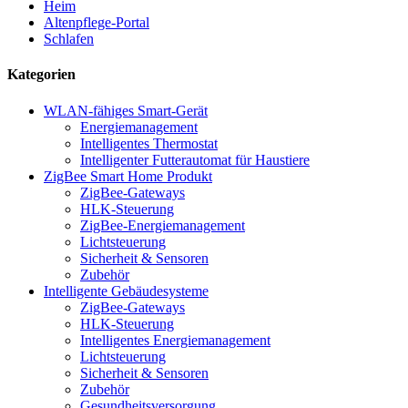
Heim
Altenpflege-Portal
Schlafen
Kategorien
WLAN-fähiges Smart-Gerät
Energiemanagement
Intelligentes Thermostat
Intelligenter Futterautomat für Haustiere
ZigBee Smart Home Produkt
ZigBee-Gateways
HLK-Steuerung
ZigBee-Energiemanagement
Lichtsteuerung
Sicherheit & Sensoren
Zubehör
Intelligente Gebäudesysteme
ZigBee-Gateways
HLK-Steuerung
Intelligentes Energiemanagement
Lichtsteuerung
Sicherheit & Sensoren
Zubehör
Gesundheitsversorgung