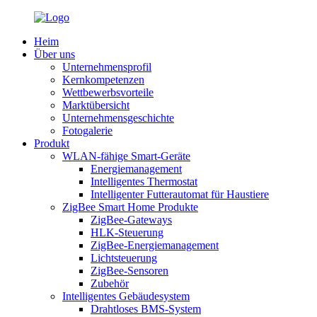
Heim
Über uns
Unternehmensprofil
Kernkompetenzen
Wettbewerbsvorteile
Marktübersicht
Unternehmensgeschichte
Fotogalerie
Produkt
WLAN-fähige Smart-Geräte
Energiemanagement
Intelligentes Thermostat
Intelligenter Futterautomat für Haustiere
ZigBee Smart Home Produkte
ZigBee-Gateways
HLK-Steuerung
ZigBee-Energiemanagement
Lichtsteuerung
ZigBee-Sensoren
Zubehör
Intelligentes Gebäudesystem
Drahtloses BMS-System