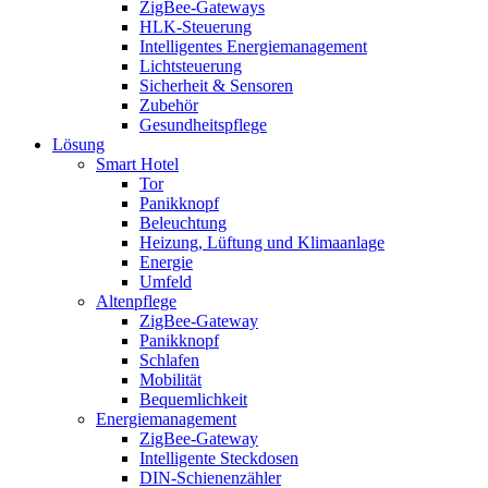
ZigBee-Gateways
HLK-Steuerung
Intelligentes Energiemanagement
Lichtsteuerung
Sicherheit & Sensoren
Zubehör
Gesundheitspflege
Lösung
Smart Hotel
Tor
Panikknopf
Beleuchtung
Heizung, Lüftung und Klimaanlage
Energie
Umfeld
Altenpflege
ZigBee-Gateway
Panikknopf
Schlafen
Mobilität
Bequemlichkeit
Energiemanagement
ZigBee-Gateway
Intelligente Steckdosen
DIN-Schienenzähler