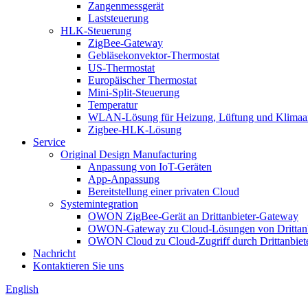
Zangenmessgerät
Laststeuerung
HLK-Steuerung
ZigBee-Gateway
Gebläsekonvektor-Thermostat
US-Thermostat
Europäischer Thermostat
Mini-Split-Steuerung
Temperatur
WLAN-Lösung für Heizung, Lüftung und Klimaa
Zigbee-HLK-Lösung
Service
Original Design Manufacturing
Anpassung von IoT-Geräten
App-Anpassung
Bereitstellung einer privaten Cloud
Systemintegration
OWON ZigBee-Gerät an Drittanbieter-Gateway
OWON-Gateway zu Cloud-Lösungen von Drittanb
OWON Cloud zu Cloud-Zugriff durch Drittanbiet
Nachricht
Kontaktieren Sie uns
English